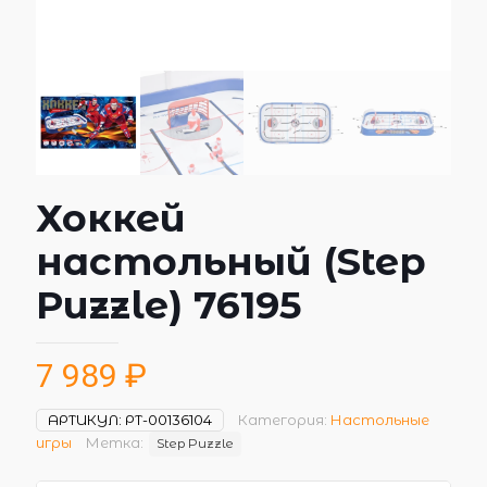
Хоккей
настольный (Step
Puzzle) 76195
7 989
₽
АРТИКУЛ:
РТ-00136104
Категория:
Настольные
игры
Метка:
Step Puzzle