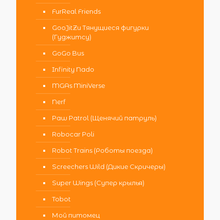
FurReal Friends
GooJitZu Тянущиеся фигурки
(Гуджитсу)
GoGo Bus
Infinity Nado
MGAs MiniVerse
Nerf
Paw Patrol (Щенячий патруль)
Robocar Poli
Robot Trains (Роботы поезда)
Screechers Wild (Дикие Скричеры)
Super Wings (Супер крылья)
Tobot
Мой питомец