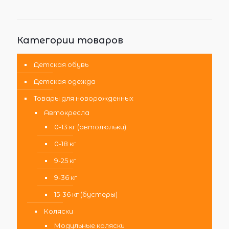
Категории товаров
Детская обувь
Детская одежда
Товары для новорожденных
Автокресла
0-13 кг (автолюльки)
0-18 кг
9-25 кг
9-36 кг
15-36 кг (бустеры)
Коляски
Модульные коляски