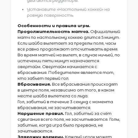
двигаются редукторы.
Установите «Настольный хоккей» на
ровную поверхность.
Особенности и правила игры.
Продолжительность матча.
Официальный
матч по настольному хоккею длится 5 минут.
Если шайба вылетает за пределы поля, часы
все равно продолжают отсчитывать время.
Во время матчей на вылет, в случае ничьей, по
истечении пяти минут назначается
овертайм. Овертайм начинается с
вбрасывания. Победителем является тот,
кто забьет первый гол.
Вбрасывания.
Все вбрасывания происходят
в центре поля, независимо от того, в каком
месте шайба вылетела со льда.
Гол, забитый в течение 3 секунд с момента
вбрасывания, не засчитывается.
Нарушение правил.
Гол, забитый за счёт
сдвигания всего поля, не засчитывается. Голы,
забитые, когда игра было прервана, не
зачитываются.
Задержки времени.
Каждый игрок может