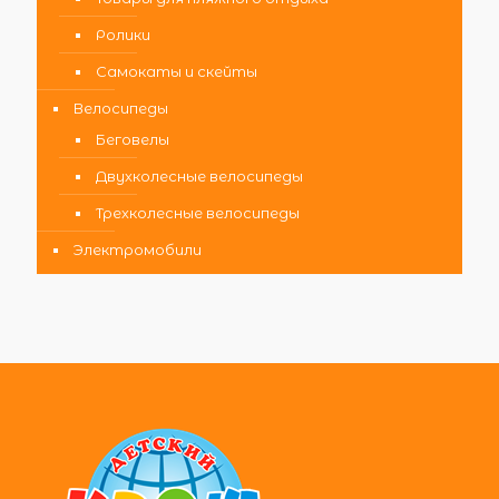
Ролики
Самокаты и скейты
Велосипеды
Беговелы
Двухколесные велосипеды
Трехколесные велосипеды
Электромобили