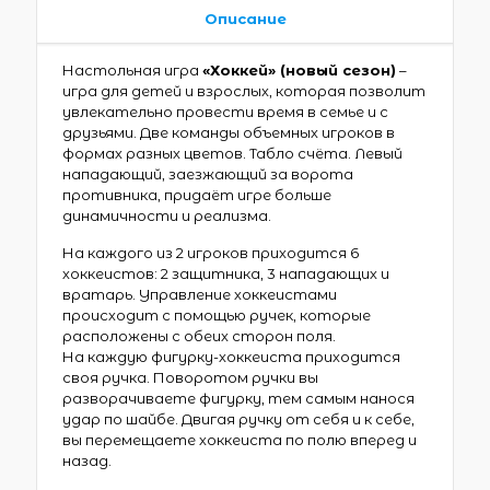
Описание
Настольная игра
«Хоккей» (новый сезон)
–
игра для детей и взрослых, которая позволит
увлекательно провести время в семье и с
друзьями. Две команды объемных игроков в
формах разных цветов. Табло счёта. Левый
нападающий, заезжающий за ворота
противника, придаёт игре больше
динамичности и реализма.
На каждого из 2 игроков приходится 6
хоккеистов: 2 защитника, 3 нападающих и
вратарь. Управление хоккеистами
происходит с помощью ручек, которые
расположены с обеих сторон поля.
На каждую фигурку-хоккеиста приходится
своя ручка. Поворотом ручки вы
разворачиваете фигурку, тем самым нанося
удар по шайбе. Двигая ручку от себя и к себе,
вы перемещаете хоккеиста по полю вперед и
назад.