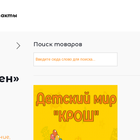
такты
Поиск товаров
ен»
ние,