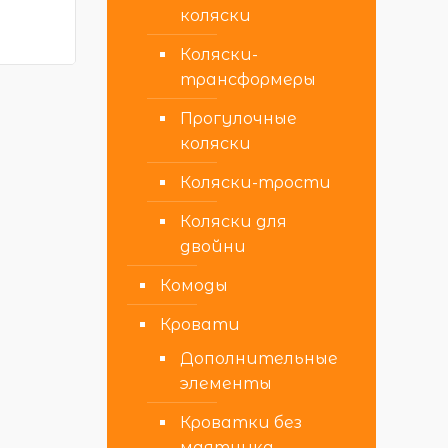
коляски
Коляски-
трансформеры
Прогулочные
коляски
Коляски-трости
Коляски для
двойни
Комоды
Кровати
Дополнительные
элементы
Кроватки без
маятника