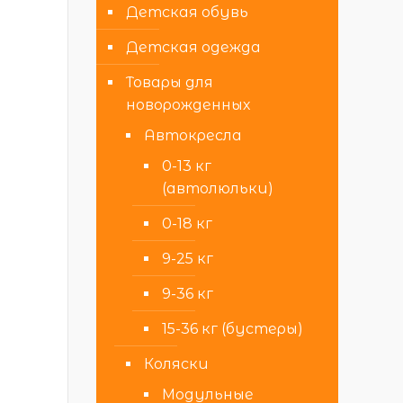
Детская обувь
Детская одежда
Товары для
новорожденных
Автокресла
0-13 кг
(автолюльки)
0-18 кг
9-25 кг
9-36 кг
15-36 кг (бустеры)
Коляски
Модульные