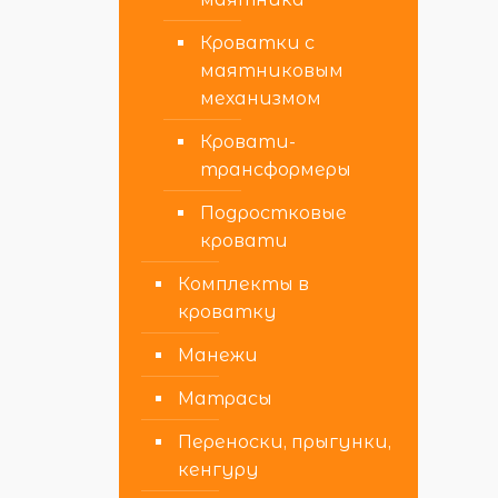
Кроватки с
маятниковым
механизмом
Кровати-
трансформеры
Подростковые
кровати
Комплекты в
кроватку
Манежи
Матрасы
Переноски, прыгунки,
кенгуру