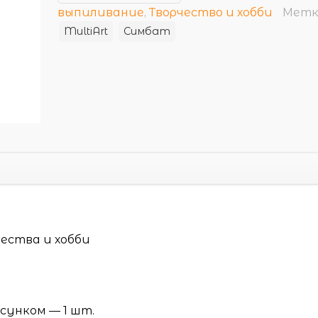
выпиливание
,
Творчество и хобби
Метк
MultiArt
Симбат
чества и хобби
сунком — 1 шт.