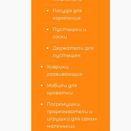
Посуда для
кормления
Пустышки и
соски
Держатели для
пустышек
Коврики
развивающие
Мобили для
кроватки
Погремушки,
прорезыватели и
игрушки для самых
маленьких