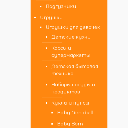
Подгузники
Игрушки
Игрушки для девочек
Детские кухни
Кассы и
супермаркеты
Детская бытовая
техника
Наборы посуды и
продуктов
Куклы и пупсы
Baby Annabell
Baby Born