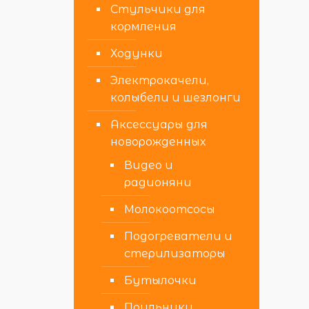
Стульчики для
кормления
Ходунки
Электрокачели,
колыбели и шезлонги
Аксессуары для
новорожденных
Видео и
радионяни
Молокоотсосы
Подогреватели и
стерилизаторы
Бутылочки
Поильники