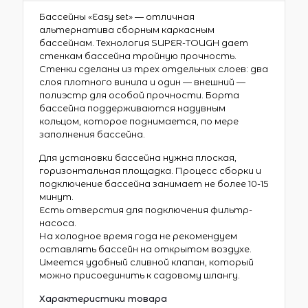
Бассейны «Easy set» — отличная
альтернатива сборным каркасным
бассейнам. Технология SUPER-TOUGH дает
стенкам бассейна тройную прочность.
Стенки сделаны из трех отдельных слоев: два
слоя плотного винила и один — внешний —
полиэстр для особой прочности. Борта
бассейна поддерживаются надувным
кольцом, которое поднимается, по мере
заполнения бассейна.
Для установки бассейна нужна плоская,
горизонтальная площадка. Процесс сборки и
подключение бассейна занимает не более 10-15
минут.
Есть отверстия для подключения фильтр-
насоса.
На холодное время года не рекомендуем
оставлять бассейн на открытом воздухе.
Имеется удобный сливной клапан, который
можно присоединить к садовому шлангу.
Характеристики товара