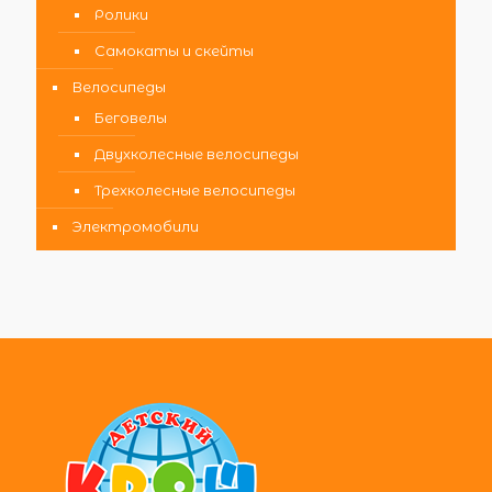
Ролики
Самокаты и скейты
Велосипеды
Беговелы
Двухколесные велосипеды
Трехколесные велосипеды
Электромобили