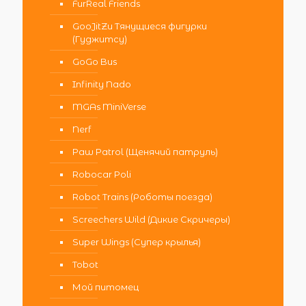
FurReal Friends
GooJitZu Тянущиеся фигурки
(Гуджитсу)
GoGo Bus
Infinity Nado
MGAs MiniVerse
Nerf
Paw Patrol (Щенячий патруль)
Robocar Poli
Robot Trains (Роботы поезда)
Screechers Wild (Дикие Скричеры)
Super Wings (Супер крылья)
Tobot
Мой питомец