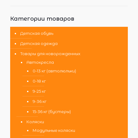
Категории товаров
Детская обувь
Детская одежда
Товары для новорожденных
Автокресла
0-13 кг (автолюльки)
0-18 кг
9-25 кг
9-36 кг
15-36 кг (бустеры)
Коляски
Модульные коляски