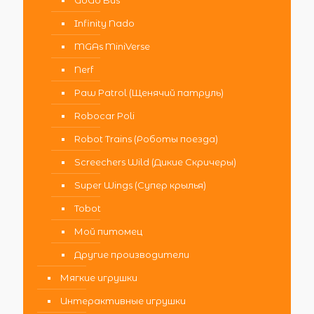
GoGo Bus
Infinity Nado
MGAs MiniVerse
Nerf
Paw Patrol (Щенячий патруль)
Robocar Poli
Robot Trains (Роботы поезда)
Screechers Wild (Дикие Скричеры)
Super Wings (Супер крылья)
Tobot
Мой питомец
Другие производители
Мягкие игрушки
Интерактивные игрушки