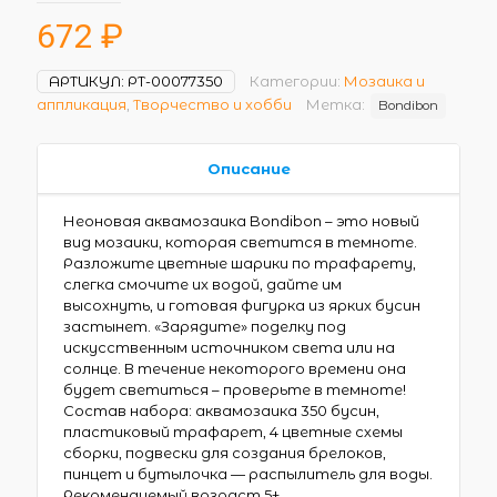
672
₽
АРТИКУЛ:
РТ-00077350
Категории:
Мозаика и
аппликация
,
Творчество и хобби
Метка:
Bondibon
Описание
Неоновая аквамозаика Bondibon – это новый
вид мозаики, которая светится в темноте.
Разложите цветные шарики по трафарету,
слегка смочите их водой, дайте им
высохнуть, и готовая фигурка из ярких бусин
застынет. «Зарядите» поделку под
искусственным источником света или на
солнце. В течение некоторого времени она
будет светиться – проверьте в темноте!
Состав набора: аквамозаика 350 бусин,
пластиковый трафарет, 4 цветные схемы
сборки, подвески для создания брелоков,
пинцет и бутылочка — распылитель для воды.
Рекомендуемый возраст 5+.