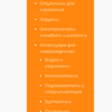
Стульчики для
кормления
Ходунки
Электрокачели,
колыбели и шезлонги
Аксессуары для
новорожденных
Видео и
радионяни
Молокоотсосы
Подогреватели и
стерилизаторы
Бутылочки
Поильники