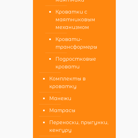
Кроватки с
маятниковым
механизмом
Кровати-
трансформеры
Подростковые
кровати
Комплекты в
кроватку
Манежи
Матрасы
Переноски, прыгунки,
кенгуру