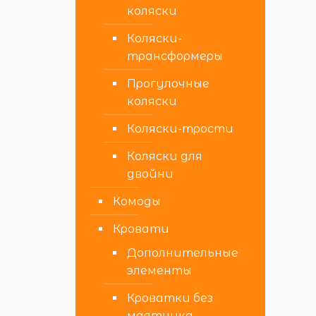
коляски
Коляски-
трансформеры
Прогулочные
коляски
Коляски-трости
Коляски для
двойни
Комоды
Кровати
Дополнительные
элементы
Кроватки без
маятника