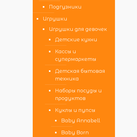
Подгузники
Игрушки
Игрушки для девочек
Детские кухни
Кассы и
супермаркеты
Детская бытовая
техника
Наборы посуды и
продуктов
Куклы и пупсы
Baby Annabell
Baby Born