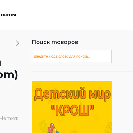
такты
Поиск товаров
и
от)
Метка: