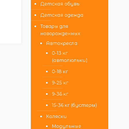
Детская обувь
Детская одежда
Товары для
новорожденных
Автокресла
0-13 кг
(автолюльки)
0-18 кг
9-25 кг
9-36 кг
15-36 кг (бустеры)
Коляски
Модульные