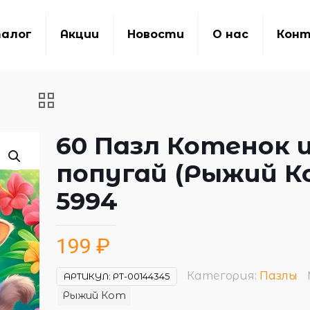
алог
Акции
Новости
О нас
Кон
60 Пазл Котенок 
попугай (Рыжий К
5994
199
₽
Категория:
Пазлы
АРТИКУЛ:
РТ-00144345
Рыжий Кот