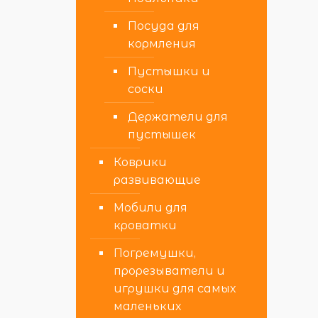
Посуда для
кормления
Пустышки и
соски
Держатели для
пустышек
Коврики
развивающие
Мобили для
кроватки
Погремушки,
прорезыватели и
игрушки для самых
маленьких