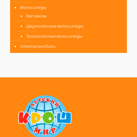
Велосипеды
Беговелы
Двухколесные велосипеды
Трехколесные велосипеды
Электромобили