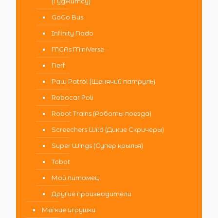
(Гуджитсу)
GoGo Bus
Infinity Nado
MGAs MiniVerse
Nerf
Paw Patrol (Щенячий патруль)
Robocar Poli
Robot Trains (Роботы поезда)
Screechers Wild (Дикие Скричеры)
Super Wings (Супер крылья)
Tobot
Мой питомец
Другие производители
Мягкие игрушки